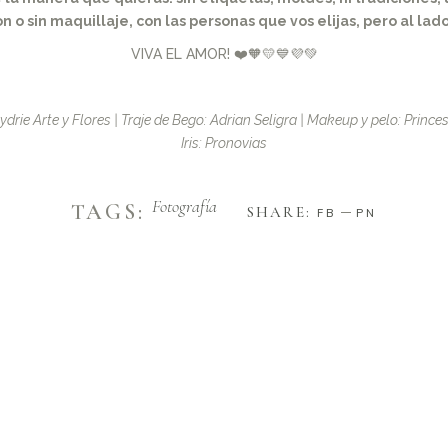
on o sin maquillaje, con las personas que vos elijas, pero al la
VIVA EL AMOR! ❤️🧡💛💙💜💚
Hydrie Arte y Flores | Traje de Bego: Adrian Seligra | Makeup y pelo: Princ
Iris: Pronovias
Fotografía
TAGS:
SHARE:
FB
PN