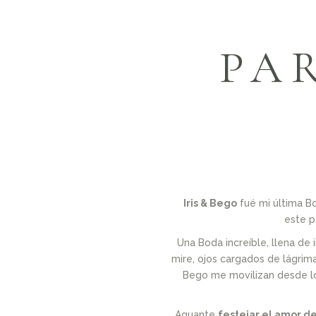
PAR
Iris & Bego
fué mi última B
este p
Una Boda increíble, llena de
mire, ojos cargados de lágrima
Bego me movilizan desde lo
Aguante
festejar el amor de