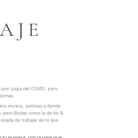
IAJE
s por culpa del COVID… pero
blemas.
era sincera… sonrisas a donde
o, pero Bodas como la de Iris &
unada de trabajar de lo que
a tu manera, con la ropa que