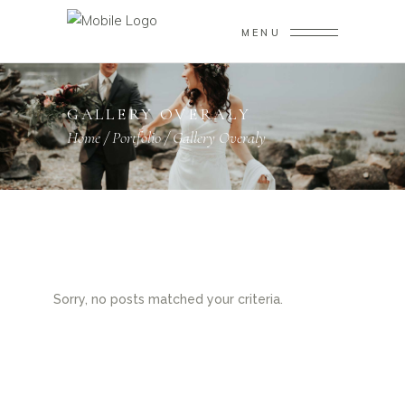
MENU
GALLERY OVERALY
Home
/
Portfolio
/
Gallery Overaly
Sorry, no posts matched your criteria.