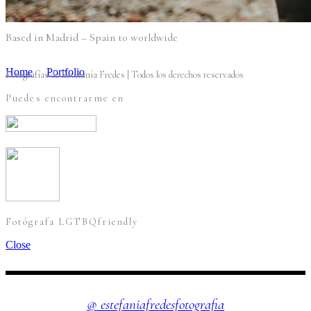
.
Based in Madrid – Spain to worldwide
Standard Zoom Out
Home
/
Portfolio
/
Standard Zoom Out
Fotografías de Estefanía Fredes | Todos los derechos reservados
Puedes encontrarme en
Fotógrafa LGTBQfriendly
Close
INSTAGRAM
@ estefaniafredesfotografia