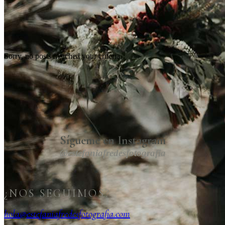
Sorry, no posts matched your criteria.
Sígueme en Instagram
@estefaniafredesfotografia
¿NOS SEGUIMOS?
hola@estefaniafredesfotografia.com