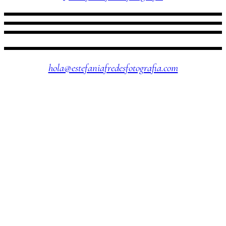
¿NOS SEGUIMOS?
hola@estefaniafredesfotografia.com