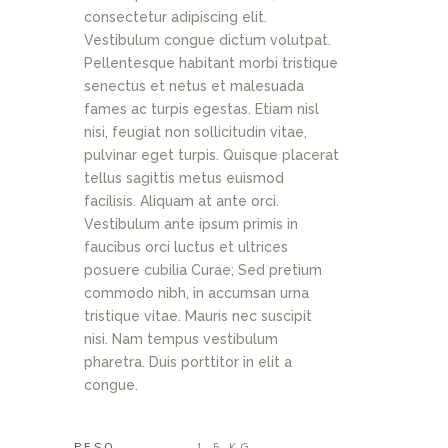
consectetur adipiscing elit.
Vestibulum congue dictum volutpat.
Pellentesque habitant morbi tristique
senectus et netus et malesuada
fames ac turpis egestas. Etiam nisl
nisi, feugiat non sollicitudin vitae,
pulvinar eget turpis. Quisque placerat
tellus sagittis metus euismod
facilisis. Aliquam at ante orci.
Vestibulum ante ipsum primis in
faucibus orci luctus et ultrices
posuere cubilia Curae; Sed pretium
commodo nibh, in accumsan urna
tristique vitae. Mauris nec suscipit
nisi. Nam tempus vestibulum
pharetra. Duis porttitor in elit a
congue.
PESO
1.5 KG