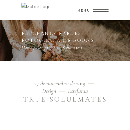
MENU
ESTEFANIA FREDES |
FOTÓGRAFA DE BODAS
Home
/
Design
/
True Solulmates
27 de noviembre de 2019
Design
Estefania
TRUE SOLULMATES